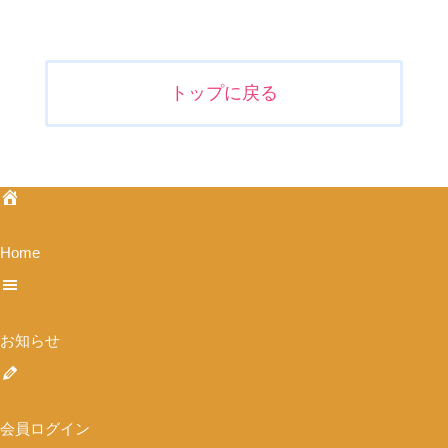
投
稿
ナ
トップに戻る
ビ
ゲ
ー
シ
ョ
ン
Home
お知らせ
会員ログイン