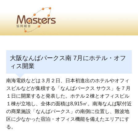
・
Home
・ ・
組合概要
・ ・
事業部会紹介
・ ・
組合員紹介
せ
・
大阪なんばパークス南 7月にホテル・オフ
・Home・ ・理 念・ ・沿 革・ ・組織図・ ・会
ィス開業
協同組合Masters／
南海電鉄などは３月２日、日本初進出のホテルやオフィ
国土交通省・経済産業省・農林水産省・厚生労働省 認可
スビルなどが集積する「なんばパークス サウス」を７月
１日に開業すると発表した。ホテル２棟とオフィスビル
Masters組合員ログイン
１棟が立地し、全体の面積は8,915㎡。南海なんば駅付近
の商業施設「なんばパークス」の南側に位置し、難波地
区に少なかった宿泊・オフィス機能を備えたエリアにす
る。