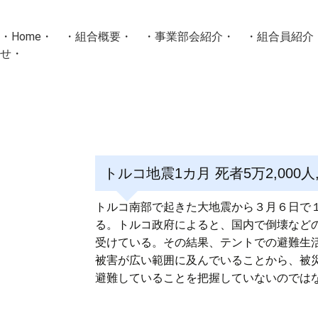
・
Home
・ ・
組合概要
・ ・
事業部会紹介
・ ・
組合員紹介
せ
・
・Home・ ・理 念・ ・沿 革・ ・組織図・ ・会
協同組合Masters／
国土交通省・経済産業省・農林水産省・厚生労働省 認可
トルコ地震1カ月 死者5万2,000
Masters組合員ログイン
トルコ南部で起きた大地震から３月６日で１カ
る。トルコ政府によると、国内で倒壊などの
受けている。その結果、テントでの避難生活
被害が広い範囲に及んでいることから、被
避難していることを把握していないのでは