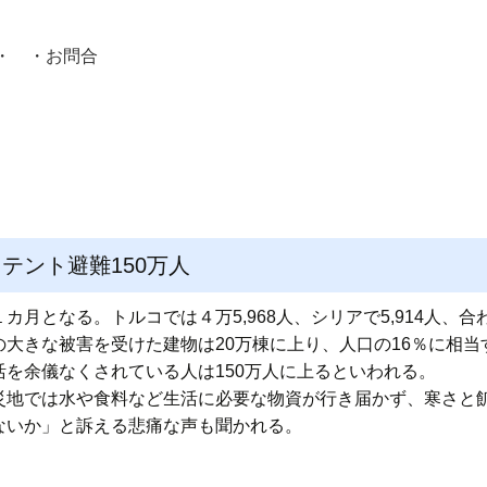
・ ・
お問合
員紹介・
人,テント避難150万人
月となる。トルコでは４万5,968人、シリアで5,914人、合わ
大きな被害を受けた建物は20万棟に上り、人口の16％に相当す
を余儀なくされている人は150万人に上るといわれる。
災地では水や食料など生活に必要な物資が行き届かず、寒さと
ないか」と訴える悲痛な声も聞かれる。