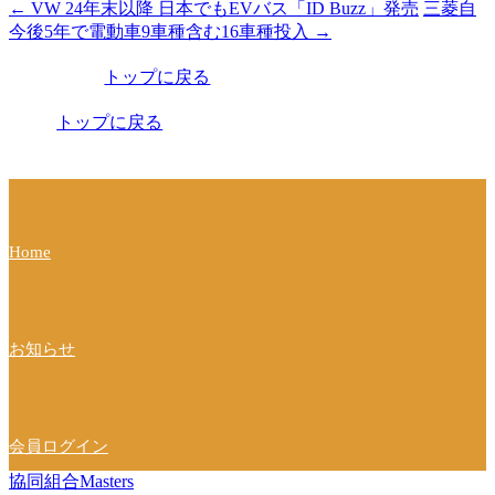
←
VW 24年末以降 日本でもEVバス「ID Buzz」発売
三菱自
投
今後5年で電動車9車種含む16車種投入
→
稿
トップに戻る
ナ
ビ
トップに戻る
ゲ
ー
シ
Home
ョ
ン
お知らせ
会員ログイン
協同組合Masters