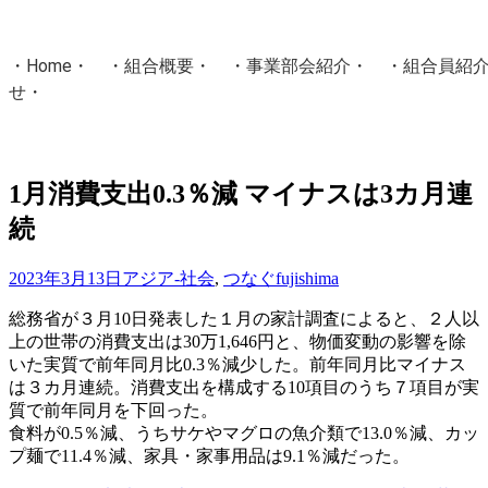
・
Home
・ ・
組合概要
・ ・
事業部会紹介
・ ・
組合員紹
せ
・
・Home・ ・理 念・ ・沿 革・ ・組織図・ ・会
協同組合Masters／
1月消費支出0.3％減 マイナスは3カ月連
国土交通省・経済産業省・農林水産省・厚生労働省 認可
続
Masters組合員ログイン
2023年3月13日
アジア-社会
,
つなぐ
fujishima
総務省が３月10日発表した１月の家計調査によると、２人以
上の世帯の消費支出は30万1,646円と、物価変動の影響を除
いた実質で前年同月比0.3％減少した。前年同月比マイナス
は３カ月連続。消費支出を構成する10項目のうち７項目が実
質で前年同月を下回った。
食料が0.5％減、うちサケやマグロの魚介類で13.0％減、カッ
プ麺で11.4％減、家具・家事用品は9.1％減だった。