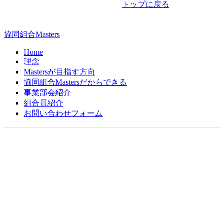
トップに戻る
ビ
ゲ
協同組合Masters
ー
Home
シ
理念
Mastersが目指す方向
ョ
協同組合Mastersだからできる
ン
事業部会紹介
組合員紹介
お問い合わせフォーム