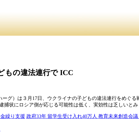
介
・ ・
お問合
員紹介・
もの違法連行で ICC
・ハーグ）は３月17日、ウクライナの子どもの違法連行をめぐ
逮捕状にロシア側が応じる可能性は低く、実効性は乏しいとみ
資金繰り支援
政府33年 留学生受け入れ40万人 教育未来創造会
る