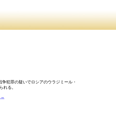
る戦争犯罪の疑いでロシアのウラジミール・
られる。
議
→