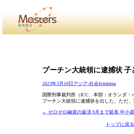
・
Home
・ ・
組合概要
・ ・
事業部会紹介
・ ・
組合員紹
せ
・
・Home・ ・理 念・ ・沿 革・ ・組織図・ ・会
プーチン大統領に逮捕状 子ど
協同組合Masters／
国土交通省・経済産業省・農林水産省・厚生労働省 認可
2023年3月19日
アジア-社会
fujishima
Masters組合員ログイン
国際刑事裁判所（ICC、本部：オランダ
プーチン大統領に逮捕状を出した。ただ、
←
ゼロゼロ融資の返済 9月まで延長 中小
投
稿
トップに戻
ナ