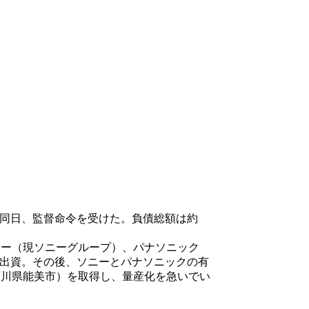
し同日、監督命令を受けた。負債総額は約
ニー（現ソニーグループ）、パナソニック
が出資。その後、ソニーとパナソニックの有
石川県能美市）を取得し、量産化を急いでい