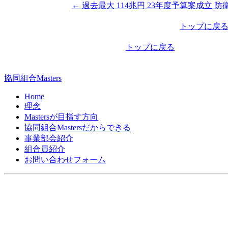
←
過去最大 114兆円 23年度予算案成立 防衛
投
稿
トップに戻
ナ
トップに戻る
ビ
ゲ
協同組合Masters
ー
Home
シ
理念
Mastersが目指す方向
ョ
協同組合Mastersだからできる
ン
事業部会紹介
組合員紹介
お問い合わせフォーム