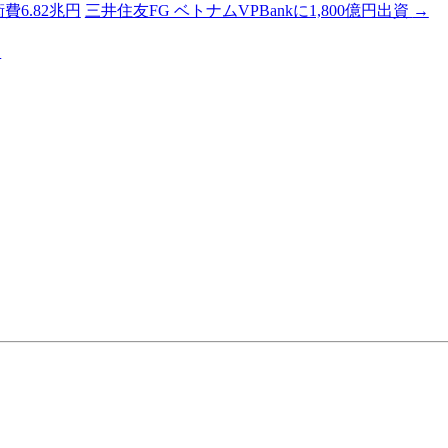
費6.82兆円
三井住友FG ベトナムVPBankに1,800億円出資
→
る