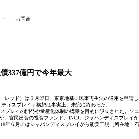
介
・ ・
お問合
員紹介・
負債337億円で今年最大
オーレッド）は３月27日、東京地裁に民事再生法の適用を申請
の丸ディスプレイ」構想は事実上、未完に終わった。
ィスプレイの開発や量産化体制の構築を目的に設立された。ソ
か、官民出資の投資ファンド、INCJ、ジャパンディスプレイ
2018年６月にはジャパンディスプレイから能美工場（所在地：