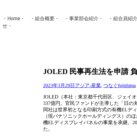
・
Home
・ ・
組合概要
・ ・
事業部会紹介
・ ・
組合員紹
せ
・
・Home・ ・理 念・ ・沿 革・ ・組織図・ ・会
協同組合Masters／
国土交通省・経済産業省・農林水産省・厚生労働省 認可
Masters組合員ログイン
JOLED 民事再生法を申請 
2023年3月29日
アジア-産業
,
つなぐ
fujishima
JOLED（本社：東京都千代田区、ジェイ
337億円。官民ファンドが主導した「日
同社は世界初となる印刷方式の有機ELデ
（現パナソニックホールディングス）のほ
機ELディスプレイパネルの事業を承継。
た。