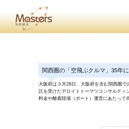
・
Home
・ ・
組合概要
・ ・
事業部会紹介
・ ・
組合員紹介
せ
・
・Home・ ・理 念・ ・沿 革・ ・組織図・ ・会
関西圏の「空飛ぶクルマ」35年に1
協同組合Masters／
国土交通省・経済産業省・農林水産省・厚生労働省 認可
大阪府は３月28日、大阪府を含む関西圏での
託を受けたデロイトトーマツコンサルティン
Masters組合員ログイン
料金や離着陸場（ポート）運営にあたって
投
稿