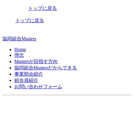
稿
トップに戻る
ナ
ビ
トップに戻る
ゲ
ー
協同組合Masters
シ
Home
理念
ョ
Mastersが目指す方向
ン
協同組合Mastersだからできる
事業部会紹介
組合員紹介
お問い合わせフォーム