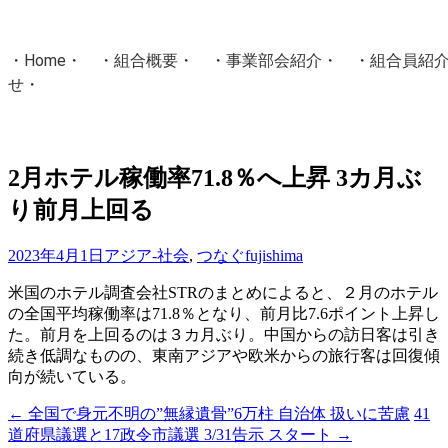
・
Home
・ ・
組合概要
・ ・
事業部会紹介
・ ・
組合員紹
せ
・
・Home・ ・理 念・ ・沿 革・ ・組織図・ ・会
協同組合Masters／
2月ホテル稼働率71.8％へ上昇 3カ月ぶ
国土交通省・経済産業省・農林水産省・厚生労働省 認可
り前月上回る
Masters組合員ログイン
2023年4月1日
アジア-社会
,
つなぐ
fujishima
米国のホテル調査会社STRのまとめによると、２月のホテル
の全国平均稼働率は71.8％となり、前月比7.6ポイント上昇し
た。前月を上回るのは３カ月ぶり。中国からの訪日客は引き
続き低調なものの、東南アジアや欧米からの旅行客は回復傾
向が続いている。
←
全国で身元不明の”無縁遺骨”6万柱 自治体 扱いに苦慮
41
投
道府県議選と17政令市議選 3/31告示 スタート
→