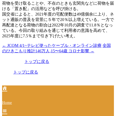
荷物を受け取ることや、不在のときも玄関先などに荷物を届
ける「置き配」の活用などを呼び掛ける。
国交省によると、2021年度の宅配便数は49億個余に上り、ネ
ット通販の普及を背景に５年で20％以上増えている。一方で
再配達となる荷物の割合は2022年10月の調査で11.8％となっ
ている。今回の取り組みを通じて利用者の意識を高めて、
2025年度に7.5％まで引き下げたい考え。
←
JCOM 4/1~テレビ使ったケーブル・オンライン診療
全国
投
のひきこもり推計146万人,15〜64歳 コロナ影響
→
稿
トップに戻る
ナ
ビ
トップに戻る
ゲ
ー
シ
Home
ョ
ン