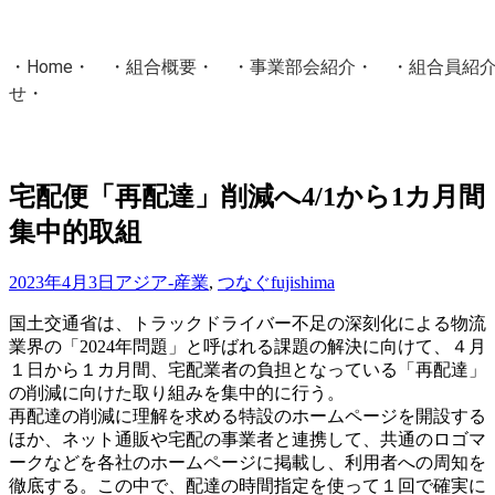
・
Home
・ ・
組合概要
・ ・
事業部会紹介
・ ・
組合員紹
せ
・
・Home・ ・理 念・ ・沿 革・ ・組織図・ ・会
協同組合Masters／
宅配便「再配達」削減へ4/1から1カ月間
国土交通省・経済産業省・農林水産省・厚生労働省 認可
集中的取組
Masters組合員ログイン
2023年4月3日
アジア-産業
,
つなぐ
fujishima
国土交通省は、トラックドライバー不足の深刻化による物流
業界の「2024年問題」と呼ばれる課題の解決に向けて、４月
１日から１カ月間、宅配業者の負担となっている「再配達」
の削減に向けた取り組みを集中的に行う。
再配達の削減に理解を求める特設のホームページを開設する
ほか、ネット通販や宅配の事業者と連携して、共通のロゴマ
ークなどを各社のホームページに掲載し、利用者への周知を
徹底する。この中で、配達の時間指定を使って１回で確実に