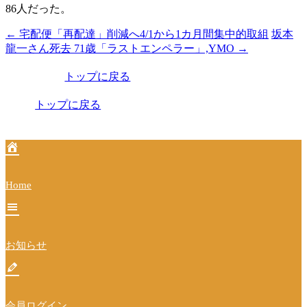
86人だった。
←
宅配便「再配達」削減へ4/1から1カ月間集中的取組
坂本
投
龍一さん死去 71歳「ラストエンペラー」,YMO
→
稿
トップに戻る
ナ
ビ
トップに戻る
ゲ
ー
シ
Home
ョ
ン
お知らせ
会員ログイン