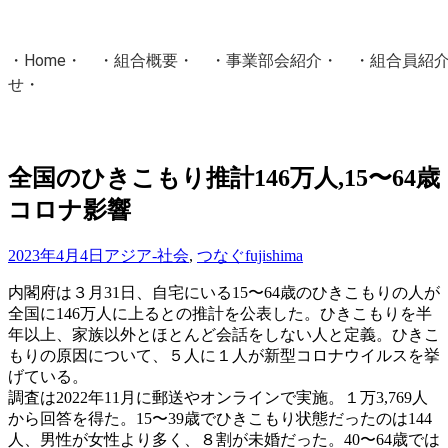
・
Home
・ ・
組合概要
・ ・
事業部会紹介
・ ・
組合員紹
せ
・
・Home・ ・理 念・ ・沿 革・ ・組織図・ ・会
協同組合Masters／
全国のひきこもり推計146万人,15〜64歳
国土交通省・経済産業省・農林水産省・厚生労働省 認可
コロナ影響
Masters組合員ログイン
2023年4月4日
アジア-社会
,
つなぐ
fujishima
内閣府は３月31日、自宅にいる15〜64歳のひきこもりの人が
全国に146万人に上るとの推計を公表した。ひきこもりを半
年以上、家族以外とほとんど会話をしない人と定義。ひきこ
もりの原因について、５人に１人が新型コロナウイルスを挙
げている。
調査は2022年11月に郵送やオンラインで実施。１万3,769人
から回答を得た。15〜39歳でひきこもり状態だったのは144
人、男性が女性より多く、８割が未婚だった。40〜64歳では