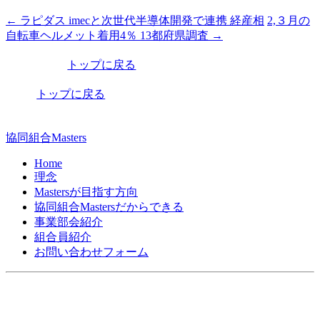
←
ラピダス imecと次世代半導体開発で連携 経産相
2,３月の
投
自転車ヘルメット着用4％ 13都府県調査
→
稿
トップに戻る
ナ
ビ
トップに戻る
ゲ
ー
協同組合Masters
シ
Home
理念
ョ
Mastersが目指す方向
ン
協同組合Mastersだからできる
事業部会紹介
組合員紹介
お問い合わせフォーム