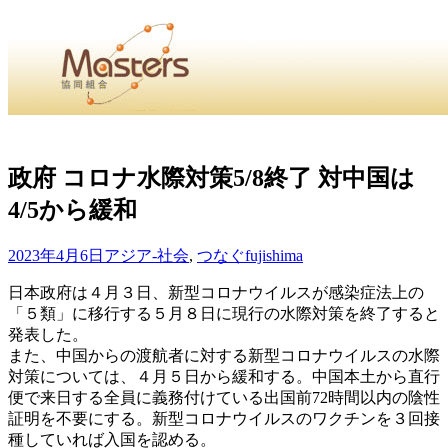
・
Home
・ ・
組合概要
・ ・
事業部会紹介
・ ・
組合員紹
せ
・
政府 コロナ水際対策5/8終了 対中国は
4/5から緩和
・Home・ ・理 念・ ・沿 革・ ・組織図・ ・会
協同組合Masters／
2023年4月6日
アジア-社会
,
つなぐ
fujishima
国土交通省・経済産業省・農林水産省・厚生労働省 認可
日本政府は４月３日、新型コロナウイルスが感染症法上の
「５類」に移行する５月８日に現行の水際対策を終了すると
Masters組合員ログイン
発表した。
また、中国からの渡航者に対する新型コロナウイルスの水際
対策については、４月５日から緩和する。中国本土から直行
便で来日する全員に義務付けている出国前72時間以内の陰性
証明を不要にする。新型コロナウイルスのワクチンを３回接
種していれば入国を認める。