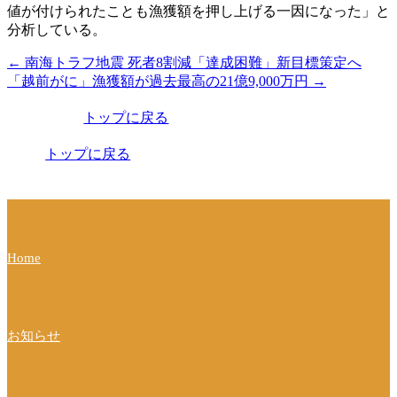
値が付けられたことも漁獲額を押し上げる一因になった」と
分析している。
←
南海トラフ地震 死者8割減「達成困難」新目標策定へ
投
「越前がに」漁獲額が過去最高の21億9,000万円
→
稿
トップに戻る
ナ
ビ
トップに戻る
ゲ
ー
シ
Home
ョ
ン
お知らせ