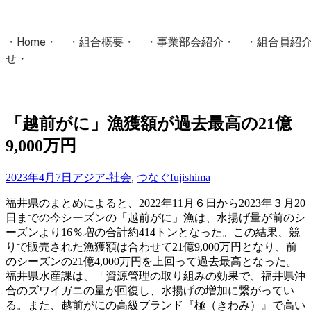
・
Home
・ ・
組合概要
・ ・
事業部会紹介
・ ・
組合員紹
せ
・
・Home・ ・理 念・ ・沿 革・ ・組織図・ ・会
協同組合Masters／
「越前がに」漁獲額が過去最高の21億
国土交通省・経済産業省・農林水産省・厚生労働省 認可
9,000万円
Masters組合員ログイン
2023年4月7日
アジア-社会
,
つなぐ
fujishima
福井県のまとめによると、2022年11月６日から2023年３月20
日までの今シーズンの「越前がに」漁は、水揚げ量が前のシ
ーズンより16％増の合計約414トンとなった。この結果、競
りで販売された漁獲額は合わせて21億9,000万円となり、前
のシーズンの21億4,000万円を上回って過去最高となった。
福井県水産課は、「資源管理の取り組みの効果で、福井県沖
合のズワイガニの量が回復し、水揚げの増加に繋がってい
る。また、越前がにの高級ブランド『極（きわみ）』で高い