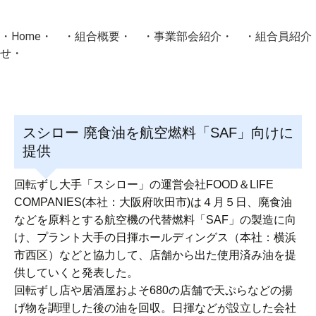
・
Home
・ ・
組合概要
・ ・
事業部会紹介
・ ・
組合員紹介
せ
・
・Home・ ・理 念・ ・沿 革・ ・組織図・ ・会
協同組合Masters／
スシロー 廃食油を航空燃料「SAF」向けに
国土交通省・経済産業省・農林水産省・厚生労働省 認可
提供
Masters組合員ログイン
回転ずし大手「スシロー」の運営会社FOOD＆LIFE
COMPANIES(本社：大阪府吹田市)は４月５日、廃食油
などを原料とする航空機の代替燃料「SAF」の製造に向
け、プラント大手の日揮ホールディングス（本社：横浜
市西区）などと協力して、店舗から出た使用済み油を提
供していくと発表した。
回転ずし店や居酒屋およそ680の店舗で天ぷらなどの揚
げ物を調理した後の油を回収。日揮などが設立した会社