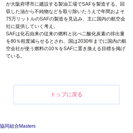
が大阪府堺市に建設する製油工場でSAFを製造する。回
収した油から不純物などを取り除いたうえで年間およそ
75万リットルのSAFの製造を見込み、主に国内の航空会
社に提供していく考え。
SAFは化石由来の従来の燃料と比べ二酸化炭素の排出量
を80％程度減らせるとされ、国は2030年までに国内の航
空会社が使う燃料の10％をSAFに置き換える目標を掲げ
ている。
投
稿
ナ
トップに戻る
ビ
ゲ
ー
シ
協同組合Masters
ョ