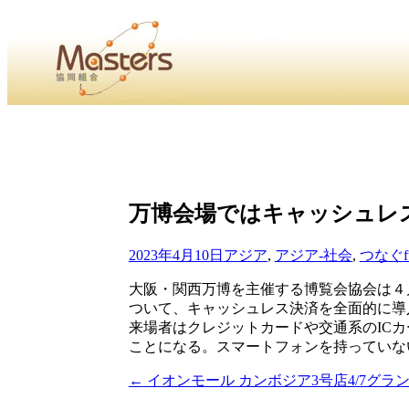
・
Home
・ ・
組合概要
・ ・
事業部会紹介
・ ・
組合員紹
せ
・
・Home・ ・理 念・ ・沿 革・ ・組織図・ ・会
万博会場ではキャッシュレ
協同組合Masters／
国土交通省・経済産業省・農林水産省・厚生労働省 認可
2023年4月10日
アジア
,
アジア-社会
,
つなぐ
Masters組合員ログイン
大阪・関西万博を主催する博覧会協会は４
ついて、キャッシュレス決済を全面的に導
来場者はクレジットカードや交通系のIC
ことになる。スマートフォンを持っていな
←
イオンモール カンボジア3号店4/7グラ
投