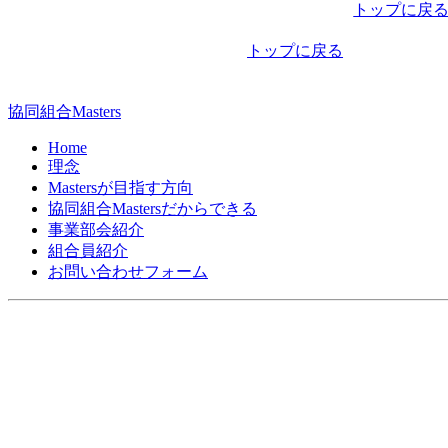
稿
トップに戻
ナ
トップに戻る
ビ
ゲ
協同組合Masters
ー
Home
シ
理念
Mastersが目指す方向
ョ
協同組合Mastersだからできる
ン
事業部会紹介
組合員紹介
お問い合わせフォーム