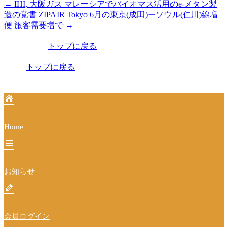
←
IHI, 大阪ガス マレーシアでバイオマス活用のe-メタン製
投
造の覚書
ZIPAIR Tokyo 6月の東京(成田)ーソウル(仁川)線増
稿
便 旅客需要増で
→
ナ
トップに戻る
ビ
トップに戻る
ゲ
ー
シ
ョ
Home
ン
お知らせ
会員ログイン