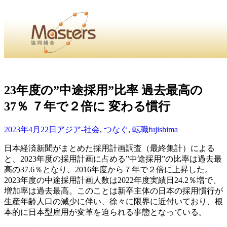
・
Home
・ ・
組合概要
・ ・
事業部会紹介
・ ・
組合員紹
せ
・
23年度の”中途採用”比率 過去最高の
37％ ７年で２倍に 変わる慣行
・Home・ ・理 念・ ・沿 革・ ・組織図・ ・会
協同組合Masters／
2023年4月22日
アジア-社会
,
つなぐ
,
転職
fujishima
国土交通省・経済産業省・農林水産省・厚生労働省 認可
日本経済新聞がまとめた採用計画調査（最終集計）による
と、2023年度の採用計画に占める”中途採用”の比率は過去最
Masters組合員ログイン
高の37.6％となり、2016年度から７年で２倍に上昇した。
2023年度の中途採用計画人数は2022年度実績日24.2％増で、
増加率は過去最高。このことは新卒主体の日本の採用慣行が
生産年齢人口の減少に伴い、徐々に限界に近付いており、根
本的に日本型雇用が変革を迫られる事態となっている。