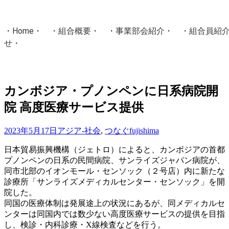
・
Home
・ ・
組合概要
・ ・
事業部会紹介
・ ・
組合員紹
せ
・
・Home・ ・理 念・ ・沿 革・ ・組織図・ ・会
協同組合Masters／
カンボジア・プノンペンに日系病院開
国土交通省・経済産業省・農林水産省・厚生労働省 認可
院 高度医療サービス提供
Masters組合員ログイン
2023年5月17日
アジア-社会
,
つなぐ
fujishima
日本貿易振興機構（ジェトロ）によると、カンボジアの首都
プノンペンの日系の民間病院、サンライズジャパン病院が、
同市北部のイオンモール・センソック（２号店）内に新たな
診療所「サンライズメディカルセンター・センソック」を開
院した。
同国の医療体制は発展途上の状況にあるが、同メディカルセ
ンターは同国内では数少ない高度医療サービスの提供を目指
し、検診・内科診療・X線検査などを行う。