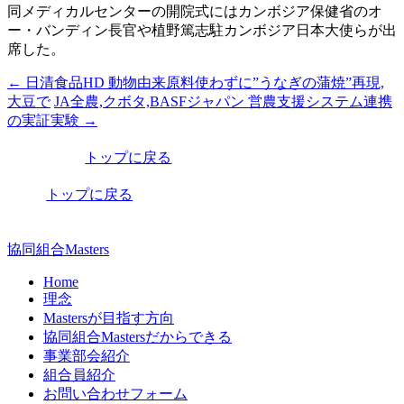
同メディカルセンターの開院式にはカンボジア保健省のオ
ー・バンディン長官や植野篤志駐カンボジア日本大使らが出
席した。
←
日清食品HD 動物由来原料使わずに”うなぎの蒲焼”再現,
投
大豆で
JA全農,クボタ,BASFジャパン 営農支援システム連携
稿
の実証実験
→
ナ
トップに戻る
ビ
トップに戻る
ゲ
ー
協同組合Masters
シ
Home
ョ
理念
ン
Mastersが目指す方向
協同組合Mastersだからできる
事業部会紹介
組合員紹介
お問い合わせフォーム