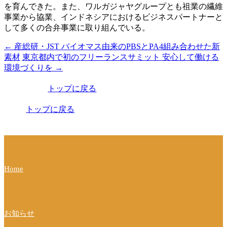
を育んできた。また、ワルガジャヤグループとも祖業の繊維
事業から協業、インドネシアにおけるビジネスパートナーと
して多くの合弁事業に取り組んでいる。
←
産総研・JST バイオマス由来のPBSとPA4組み合わせた新
投
素材
東京都内で初のフリーランスサミット 安心して働ける
稿
環境づくりを
→
ナ
トップに戻る
ビ
トップに戻る
ゲ
ー
シ
ョ
Home
ン
お知らせ