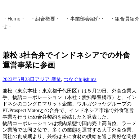
・
Home
・ ・
組合概要
・ ・
事業部会紹介
・ ・
組合員紹
せ
・
・Home・ ・理 念・ ・沿 革・ ・組織図・ ・会
協同組合Masters／
兼松 3社合弁でインドネシアでの外食
国土交通省・経済産業省・農林水産省・厚生労働省 認可
運営事業に参画
Masters組合員ログイン
2023年5月23日
アジア-産業
,
つなぐ
fujishima
兼松（東京本社：東京都千代田区）は５月19日、外食企業大
手、物語コーポレーション（本社：愛知県豊橋市）と、イン
ドネシのコングロマリット企業、ワルガジャヤグループの
PT.Prospect Motorとの合弁で、インドネシア市場で外食運営
事業を行うため合弁契約を締結したと発表した。
物語コーポレーションは焼肉業態で国内売上高首位、ラーメ
ン業態では同２位で、多くの業態を運営する大手外食企業。
同社の創成期より、兼松は主に食材の供給を通じ良好な関係