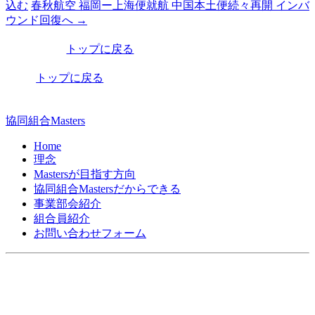
込む
春秋航空 福岡ー上海便就航 中国本土便続々再開 インバ
稿
ウンド回復へ
→
ナ
トップに戻る
ビ
トップに戻る
ゲ
ー
協同組合Masters
シ
Home
ョ
理念
ン
Mastersが目指す方向
協同組合Mastersだからできる
事業部会紹介
組合員紹介
お問い合わせフォーム