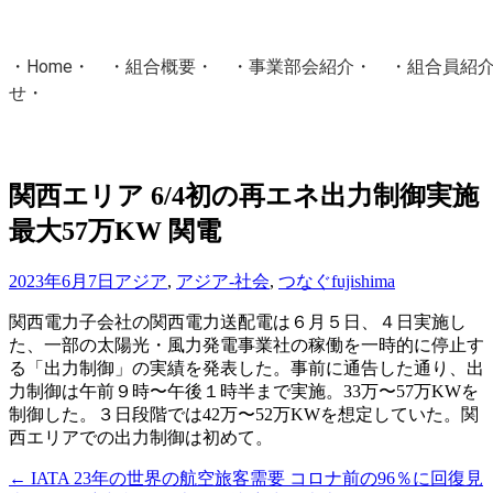
・
Home
・ ・
組合概要
・ ・
事業部会紹介
・ ・
組合員紹
せ
・
・Home・ ・理 念・ ・沿 革・ ・組織図・ ・会
協同組合Masters／
関西エリア 6/4初の再エネ出力制御実施
国土交通省・経済産業省・農林水産省・厚生労働省 認可
最大57万KW 関電
Masters組合員ログイン
2023年6月7日
アジア
,
アジア-社会
,
つなぐ
fujishima
関西電力子会社の関西電力送配電は６月５日、４日実施し
た、一部の太陽光・風力発電事業社の稼働を一時的に停止す
る「出力制御」の実績を発表した。事前に通告した通り、出
力制御は午前９時〜午後１時半まで実施。33万〜57万KWを
制御した。３日段階では42万〜52万KWを想定していた。関
西エリアでの出力制御は初めて。
←
IATA 23年の世界の航空旅客需要 コロナ前の96％に回復見
投