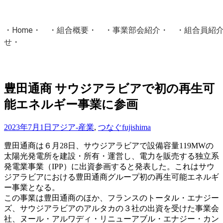
・
Home
・ ・
組合概要
・ ・
事業部会紹介
・ ・
組合員紹
せ
・
・Home・ ・理 念・ ・沿 革・ ・組織図・ ・会
協同組合Masters／
豊田通商 サウジアラビアで初の再生可
国土交通省・経済産業省・農林水産省・厚生労働省 認可
能エネルギー事業に参画
Masters組合員ログイン
2023年7月1日
アジア-産業
,
つなぐ
fujishima
豊田通商は６月28日、サウジアラビアで設備容量119MWの
太陽光発電所を建設・所有・運営し、電力を販売する独立系
発電業事業（IPP）に出資参画すると発表した。これはサウ
ジアラビアにおける豊田通商グループ初の再生可能エネルギ
ー事業となる。
この事業は豊田通商のほか、フランスのトータル・エナジー
ズ、サウジアラビアのアルタカの３社の出資を受けた事業会
社、ヌール・アルワディ・リニューアブル・エナジー・カン