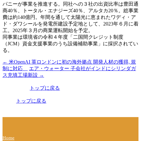
パニーが事業を推進する。同社への３社の出資比率は豊田通
商40％、トータル・エナジーズ40％、アルタカ20％。総事業
費は約140億円。年間を通して太陽光に恵まれたワディ・ア
ド・ダワシールを発電所建設予定地として、2023年６月に着
工。2025年３月の商業運転開始を予定。
同事業は環境省の令和４年度「二国間クレジット制度
（JCM）資金支援事業のうち設備補助事業」に採択されてい
る。
←
米OpenAI 英ロンドンに初の海外拠点 開発人材の獲得, 規
投
制に対応
エア・ウォーター 子会社がインドにシリンダガ
稿
ス充填工場新設
→
ナ
トップに戻る
ビ
トップに戻る
ゲ
ー
シ
ョ
Home