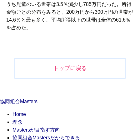
うち児童のいる世帯は3.5％減少し785万円だった。所得
金額ごとの分布をみると、200万円から300万円の世帯が
14.6％と最も多く、平均所得以下の世帯は全体の61.6％
を占めた。
投
稿
ナ
トップに戻る
ビ
ゲ
ー
シ
協同組合Masters
ョ
ン
Home
理念
Mastersが目指す方向
協同組合Mastersだからできる