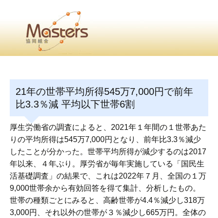
・
Home
・ ・
組合概要
・ ・
事業部会紹介
・ ・
組合員紹介
せ
・
21年の世帯平均所得545万7,000円で前年
・Home・ ・理 念・ ・沿 革・ ・組織図・ ・会
比3.3％減 平均以下世帯6割
協同組合Masters／
厚生労働省の調査によると、2021年１年間の１世帯あた
国土交通省・経済産業省・農林水産省・厚生労働省 認可
りの平均所得は545万7,000円となり、前年比3.3％減少
したことが分かった。世帯平均所得が減少するのは2017
Masters組合員ログイン
年以来、４年ぶり。厚労省が毎年実施している「国民生
活基礎調査」の結果で、これは2022年７月、全国の１万
9,000世帯余から有効回答を得て集計、分析したもの。
世帯の種類ごとにみると、高齢世帯が4.4％減少し318万
3,000円、それ以外の世帯が３％減少し665万円。全体の