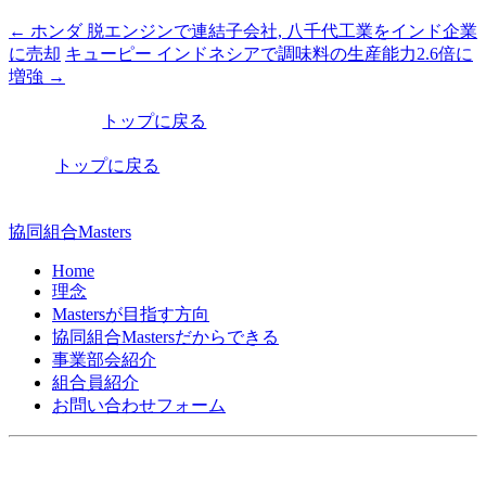
←
ホンダ 脱エンジンで連結子会社, 八千代工業をインド企業
投
に売却
キューピー インドネシアで調味料の生産能力2.6倍に
稿
増強
→
ナ
トップに戻る
ビ
トップに戻る
ゲ
ー
協同組合Masters
シ
Home
ョ
理念
ン
Mastersが目指す方向
協同組合Mastersだからできる
事業部会紹介
組合員紹介
お問い合わせフォーム