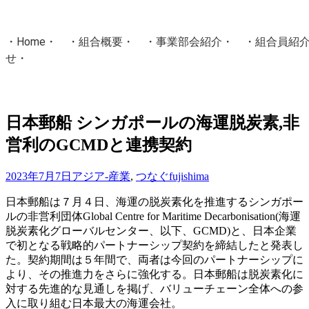
・
Home
・ ・
組合概要
・ ・
事業部会紹介
・ ・
組合員紹
せ
・
・Home・ ・理 念・ ・沿 革・ ・組織図・ ・会
協同組合Masters／
日本郵船 シンガポールの海運脱炭素,非
国土交通省・経済産業省・農林水産省・厚生労働省 認可
営利のGCMDと連携契約
Masters組合員ログイン
2023年7月7日
アジア-産業
,
つなぐ
fujishima
日本郵船は７月４日、海運の脱炭素化を推進するシンガポー
ルの非営利団体Global Centre for Maritime Decarbonisation(海運
脱炭素化グローバルセンター、以下、GCMD)と、日本企業
で初となる戦略的パートナーシップ契約を締結したと発表し
た。契約期間は５年間で、両者は今回のパートナーシップに
より、その推進力をさらに強化する。日本郵船は脱炭素化に
対する先進的な見通しを掲げ、バリューチェーン全体への参
入に取り組む日本最大の海運会社。