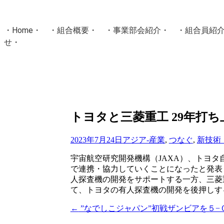
・
Home
・ ・
組合概要
・ ・
事業部会紹介
・ ・
組合員紹
せ
・
・Home・ ・理 念・ ・沿 革・ ・組織図・ ・会
協同組合Masters／
国土交通省・経済産業省・農林水産省・厚生労働省 認可
Masters組合員ログイン
トヨタと三菱重工 29年打
2023年7月24日
アジア-産業
,
つなぐ
,
新技術
宇宙航空研究開発機構（JAXA）、トヨタ
で連携・協力していくことになったと発表
人探査機の開発をサポートする一方、三菱
て、トヨタの有人探査機の開発を後押しす
←
”なでしこジャパン”初戦ザンビアを５−
投