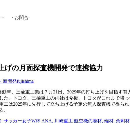
介
・ ・
お問合
員紹介・
ち上げの月面探査機開発で連携協力
・新開発
fujishima
自動車、三菱重工業は７月21日、2029年の打ち上げを目指す
した。トヨタ、三菱重工の両社は今後、トヨタがこれまで培っ
重工は2025年に先行して立ち上げる予定の無人探査機で得ら
る。
０ サッカー女子W杯
ANA, 川崎重工 航空機の廃材, 端材, 