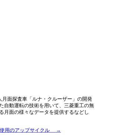
有人月面探査車「ルナ・クルーザー」の開発
た自動運転の技術を用いて、三菱重工の無
れる月面の様々なデータを提供するなどし
余剰材使用のアップサイクル
→