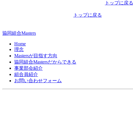
稿
トップに戻
ナ
トップに戻る
ビ
ゲ
協同組合Masters
ー
Home
シ
理念
Mastersが目指す方向
ョ
協同組合Mastersだからできる
ン
事業部会紹介
組合員紹介
お問い合わせフォーム