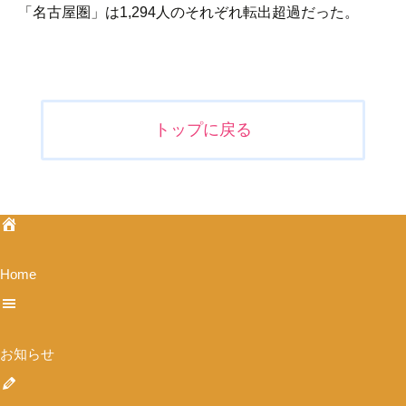
「名古屋圏」は1,294人のそれぞれ転出超過だった。
投
稿
ナ
トップに戻る
ビ
ゲ
ー
シ
ョ
ン
Home
お知らせ