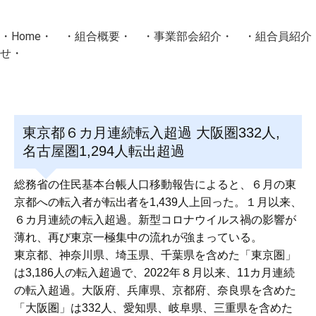
・
Home
・ ・
組合概要
・ ・
事業部会紹介
・ ・
組合員紹介
せ
・
・Home・ ・理 念・ ・沿 革・ ・組織図・ ・会
協同組合Masters／
東京都６カ月連続転入超過 大阪圏332人,
国土交通省・経済産業省・農林水産省・厚生労働省 認可
名古屋圏1,294人転出超過
Masters組合員ログイン
総務省の住民基本台帳人口移動報告によると、６月の東
京都への転入者が転出者を1,439人上回った。１月以来、
６カ月連続の転入超過。新型コロナウイルス禍の影響が
薄れ、再び東京一極集中の流れが強まっている。
東京都、神奈川県、埼玉県、千葉県を含めた「東京圏」
は3,186人の転入超過で、2022年８月以来、11カ月連続
の転入超過。大阪府、兵庫県、京都府、奈良県を含めた
「大阪圏」は332人、愛知県、岐阜県、三重県を含めた