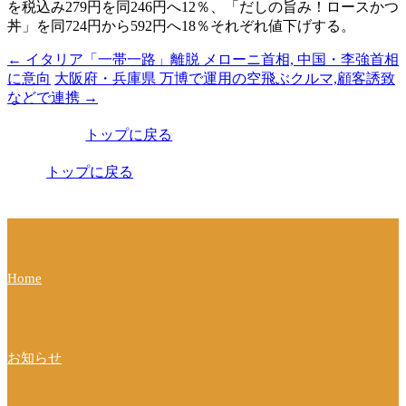
を税込み279円を同246円へ12％、「だしの旨み！ロースかつ
丼」を同724円から592円へ18％それぞれ値下げする。
←
イタリア「一帯一路」離脱 メローニ首相, 中国・李強首相
投
に意向
大阪府・兵庫県 万博で運用の空飛ぶクルマ,顧客誘致
稿
などで連携
→
ナ
トップに戻る
ビ
トップに戻る
ゲ
ー
シ
ョ
Home
ン
お知らせ