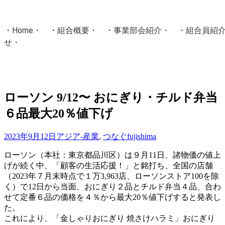
・
Home
・ ・
組合概要
・ ・
事業部会紹介
・ ・
組合員紹
せ
・
・Home・ ・理 念・ ・沿 革・ ・組織図・ ・会
協同組合Masters／
国土交通省・経済産業省・農林水産省・厚生労働省 認可
ローソン 9/12〜 おにぎり・チルド弁当
６品最大20％値下げ
Masters組合員ログイン
2023年9月12日
アジア-産業
,
つなぐ
fujishima
ローソン（本社：東京都品川区）は９月11日、諸物価の値上
げが続く中、「顧客の生活応援！」と銘打ち、全国の店舗
（2023年７月末時点で１万3,963店、ローソンストア100を除
く）で12日から当面、おにぎり２品とチルド弁当４品、合わ
せて定番６品の価格を４％から最大20％値下げすると発表し
た。
これにより、「金しゃりおにぎり 焼さけハラミ」おにぎり