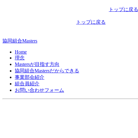
稿
トップに戻
ナ
トップに戻る
ビ
ゲ
協同組合Masters
ー
Home
シ
理念
Mastersが目指す方向
ョ
協同組合Mastersだからできる
ン
事業部会紹介
組合員紹介
お問い合わせフォーム