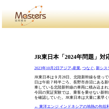
・
Home
・ ・
組合概要
・ ・
事業部会紹介
・ ・
組合員紹
せ
・
・Home・ ・理 念・ ・沿 革・ ・組織図・ ・会
JR東日本「2024年問題」
協同組合Masters／
国土交通省・経済産業省・農林水産省・厚生労働省 認可
2023年10月2日
アジア-産業
,
つなぐ
,
新シス
Masters組合員ログイン
JR東日本は９月28日、北陸新幹線を使っ
日は午前７時半ごろ、長野市赤沼にある新
車している北陸新幹線の車両に積み込まれ
今回の実証実験では、乗客を乗せない新幹
を確認していた。JR東日本は大量に素早
←
東洋エンジ インドネシアの地熱の包括
投