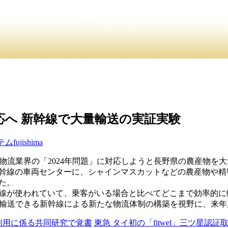
介
・ ・
お問合
員紹介・
対応へ 新幹線で大量輸送の実証実験
テム
fujishima
て物流業界の「2024年問題」に対応しようと長野県の農産物を
幹線の車両センターに、シャインマスカットなどの農産物や精密
た。
線が使われていて、乗客がいる場合と比べてどこまで効率的に
く輸送できる新幹線による新たな物流体制の構築を視野に、来
利用に係る共同研究で覚書
東急 タイ初の「fitwel」三ツ星