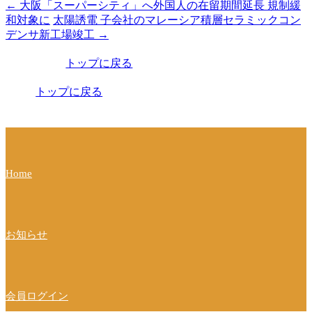
←
大阪「スーパーシティ」へ外国人の在留期間延長 規制緩
投
和対象に
太陽誘電 子会社のマレーシア積層セラミックコン
稿
デンサ新工場竣工
→
ナ
トップに戻る
ビ
トップに戻る
ゲ
ー
シ
ョ
Home
ン
お知らせ
会員ログイン