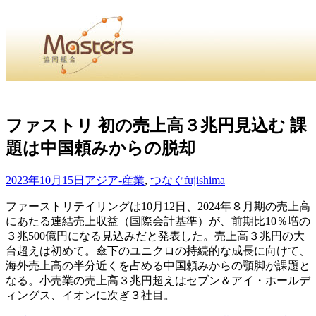
・
Home
・ ・
組合概要
・ ・
事業部会紹介
・ ・
組合員紹
せ
・
ファストリ 初の売上高３兆円見込む 課
題は中国頼みからの脱却
・Home・ ・理 念・ ・沿 革・ ・組織図・ ・会
協同組合Masters／
2023年10月15日
アジア-産業
,
つなぐ
fujishima
国土交通省・経済産業省・農林水産省・厚生労働省 認可
ファーストリテイリングは10月12日、2024年８月期の売上高
にあたる連結売上収益（国際会計基準）が、前期比10％増の
Masters組合員ログイン
３兆500億円になる見込みだと発表した。売上高３兆円の大
台超えは初めて。傘下のユニクロの持続的な成長に向けて、
海外売上高の半分近くを占める中国頼みからの顎脚が課題と
なる。小売業の売上高３兆円超えはセブン＆アイ・ホールデ
ィングス、イオンに次ぎ３社目。