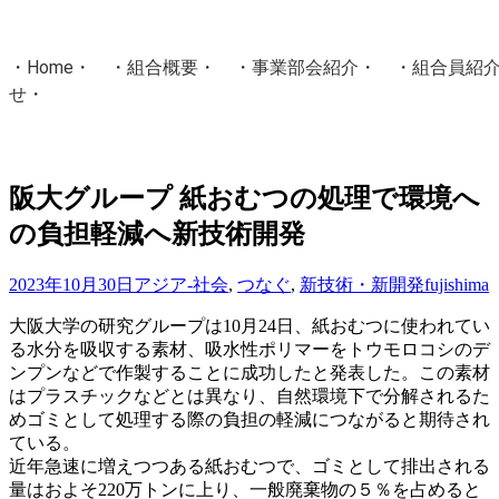
・
Home
・ ・
組合概要
・ ・
事業部会紹介
・ ・
組合員紹
せ
・
・Home・ ・理 念・ ・沿 革・ ・組織図・ ・会
協同組合Masters／
阪大グループ 紙おむつの処理で環境へ
国土交通省・経済産業省・農林水産省・厚生労働省 認可
の負担軽減へ新技術開発
Masters組合員ログイン
2023年10月30日
アジア-社会
,
つなぐ
,
新技術・新開発
fujishima
大阪大学の研究グループは10月24日、紙おむつに使われてい
る水分を吸収する素材、吸水性ポリマーをトウモロコシのデ
ンプンなどで作製することに成功したと発表した。この素材
はプラスチックなどとは異なり、自然環境下で分解されるた
めゴミとして処理する際の負担の軽減につながると期待され
ている。
近年急速に増えつつある紙おむつで、ゴミとして排出される
量はおよそ220万トンに上り、一般廃棄物の５％を占めると