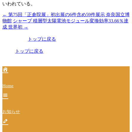
いわれている。
←
第75回「正倉院展」初出展の6件含め59件展示 奈良国立博
投
物館
シャープ 積層型太陽電池モジュール変換効率33.66％達
稿
成 世界初
→
ナ
トップに戻る
ビ
トップに戻る
ゲ
ー
シ
ョ
Home
ン
お知らせ