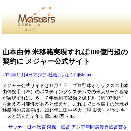
・
Home
・ ・
組合概要
・ ・
事業部会紹介
・ ・
組合員紹
せ
・
山本由伸 米移籍実現すれば300億円超の
契約に メジャー公式サイト
・Home・ ・理 念・ ・沿 革・ ・組織図・ ・会
協同組合Masters／
2023年11月4日
アジア-社会
,
つなぐ
fujishima
国土交通省・経済産業省・農林水産省・厚生労働省 認可
メジャー公式サイトは11月１日、プロ野球オリックスの山本
由伸投手（25）のポスティングシステムでの米大リーグ移籍
Masters組合員ログイン
が実現すれば、６、７年契約で総額２億ドル（約302億円）
を超える可能性があると伝えた。これまで日本選手の米球界
移籍時の最高額は、2014年に田中将大（現 樂天）がヤンキ
ースと結んだ７年１億5,500万ドル。
←
サッカー日本代表 森保一監督 アジア年間最優秀監督賞を
投