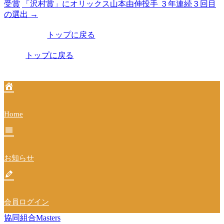
受賞
「沢村賞」にオリックス山本由伸投手 ３年連続３回目
稿
の選出
→
ナ
トップに戻る
ビ
トップに戻る
ゲ
ー
シ
ョ
Home
ン
お知らせ
会員ログイン
協同組合Masters