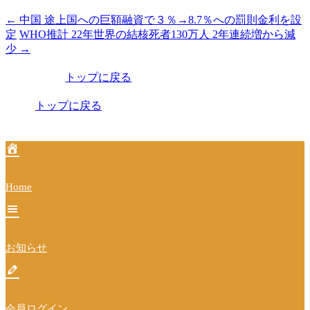
←
中国 途上国への巨額融資で３％→8.7％への罰則金利を設
投
定
WHO推計 22年世界の結核死者130万人 2年連続増から減
稿
少
→
ナ
トップに戻る
ビ
トップに戻る
ゲ
ー
シ
ョ
Home
ン
お知らせ
会員ログイン