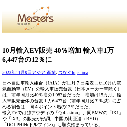
・
Home
・ ・
組合概要
・ ・
事業部会紹介
・ ・
組合員紹
せ
・
10月輸入EV販売 40％増加 輸入車1万
6,447台の12％に
・Home・ ・理 念・ ・沿 革・ ・組織図・ ・会
協同組合Masters／
2023年11月9日
アジア-産業
,
つなぐ
fujishima
国土交通省・経済産業省・農林水産省・厚生労働省 認可
日本自動車輸入組合（JAIA）が11月７日発表した10月の電
気自動車（EV）の輸入車販売台数（日本メーカー車除く）
Masters組合員ログイン
は、前年同月比40％増の1,983台だった。増加は15カ月。輸
入車販売全体の台数１万6,477台（前年同月比７％減）に占
める割合は、同４ポイント増の12％だった。
輸入EVでは独アウディの「Q４ e-tron」、同BMWの「iX1」
や「iX3」の販売が好調。中国の比亜迪（BYD）
「DOLPHIN(ドルフィン)」も順次始まっている。