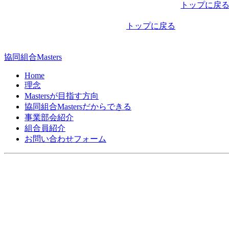
稿
トップに戻
ナ
トップに戻る
ビ
ゲ
協同組合Masters
ー
Home
シ
理念
Mastersが目指す方向
ョ
協同組合Mastersだからできる
ン
事業部会紹介
組合員紹介
お問い合わせフォーム