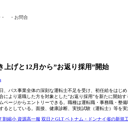
介
・ ・
お問合
員紹介・
き上げと12月から”お返り採用”開始
a
15日、バス事業全体の深刻な運転士不足を受け、初任給をはじ
合により退職した方を対象とした”お返り採用”を新たに開始す
ームページからエントリーできる。職種は運転職・事務職・整
するとしている。面接、健康診断、実技試験（運転士）等を実
で７割縮小 資源高一服
双日とGLT ベトナム・ドンナイ省の新規