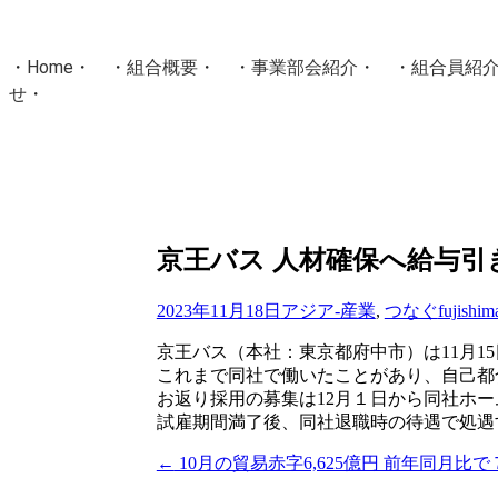
・
Home
・ ・
組合概要
・ ・
事業部会紹介
・ ・
組合員紹
せ
・
・Home・ ・理 念・ ・沿 革・ ・組織図・ ・会
協同組合Masters／
国土交通省・経済産業省・農林水産省・厚生労働省 認可
Masters組合員ログイン
京王バス 人材確保へ給与引
2023年11月18日
アジア-産業
,
つなぐ
fujishim
京王バス（本社：東京都府中市）は11月
これまで同社で働いたことがあり、自己都
お返り採用の募集は12月１日から同社ホ
試雇期間満了後、同社退職時の待遇で処遇
←
10月の貿易赤字6,625億円 前年同月比
投