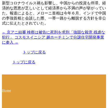
新型コロナウイルス禍も影響し、中国からの投資も停滞。経
済的な恩恵が乏しいとして経済界から不満の声が挙がってい
た。報道によると、メローニ首相は今年６月、インドで中国
の李強首相と会談した際、一帯一路から離脱する方針を非公
式に伝えたとされていた。
←
京アニ結審 検察は被告に死刑を求刑「強固な殺意 残虐な
投
犯行」
コスモスイニシア 越ホーチミンで分譲住宅開発事業
稿
に参入
→
ナ
トップに戻る
ビ
トップに戻る
ゲ
ー
シ
ョ
Home
ン