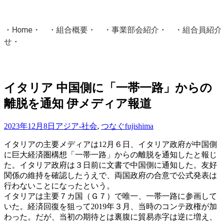
・
Home
・ ・
組合概要
・ ・
事業部会紹介
・ ・
組合員紹
せ
・
・Home・ ・理 念・ ・沿 革・ ・組織図・ ・会
協同組合Masters／
イタリア 中国側に「一帯一路」からの
国土交通省・経済産業省・農林水産省・厚生労働省 認可
離脱を通知 伊メディア報道
Masters組合員ログイン
2023年12月8日
アジア-社会
,
つなぐ
fujishima
イタリアの主要メディアは12月６日、イタリア政府が中国側
に巨大経済圏構想「一帯一路」からの離脱を通知したと報じ
た。イタリア政府は３日前に文書で中国側に通知した。友好
関係の維持を確認したうえで、両国政府の合意で公式発表は
行わないことになったという。
イタリアは主要７カ国（Ｇ７）で唯一、一帯一路に参画して
いた。経済回復を狙って2019年３月、当時のコンテ政権が加
わった。だが、当初の期待とは裏腹に貿易赤字は逆に増え、