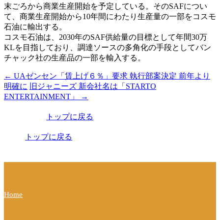
末ごろから商業生産開始を予定している。そのSAFについ
て、商業生産開始から10年間にわたり生産量の一部をコスモ
石油に輸出する。
コスモ石油は、2030年のSAF供給量の目標として年間30万
KLを目指しており、調達ソースの多角化の手段としてバン
チャック社の生産品の一部を輸入する。
←
UAゼンセン「賃上げ６％」要求 執行部案決定 前年より
投
明確に
旧ジャニーズ 新会社名は「STARTO
稿
ENTERTAINMENT」
→
ナ
トップに戻る
ビ
トップに戻る
ゲ
ー
シ
ョ
Home
ン