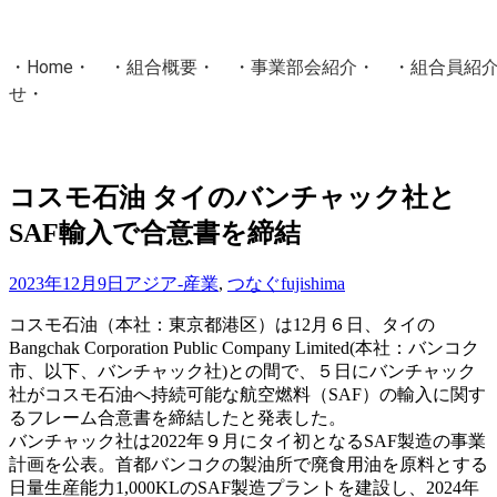
・
Home
・ ・
組合概要
・ ・
事業部会紹介
・ ・
組合員紹
せ
・
・Home・ ・理 念・ ・沿 革・ ・組織図・ ・会
協同組合Masters／
コスモ石油 タイのバンチャック社と
国土交通省・経済産業省・農林水産省・厚生労働省 認可
SAF輸入で合意書を締結
Masters組合員ログイン
2023年12月9日
アジア-産業
,
つなぐ
fujishima
コスモ石油（本社：東京都港区）は12月６日、タイの
Bangchak Corporation Public Company Limited(本社：バンコク
市、以下、バンチャック社)との間で、５日にバンチャック
社がコスモ石油へ持続可能な航空燃料（SAF）の輸入に関す
るフレーム合意書を締結したと発表した。
バンチャック社は2022年９月にタイ初となるSAF製造の事業
計画を公表。首都バンコクの製油所で廃食用油を原料とする
日量生産能力1,000KLのSAF製造プラントを建設し、2024年