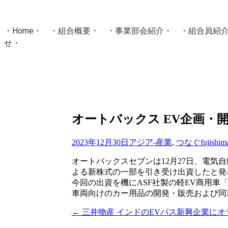
・
Home
・ ・
組合概要
・ ・
事業部会紹介
・ ・
組合員紹
せ
・
・Home・ ・理 念・ ・沿 革・ ・組織図・ ・会
協同組合Masters／
国土交通省・経済産業省・農林水産省・厚生労働省 認可
Masters組合員ログイン
オートバックス EV企画・
2023年12月30日
アジア-産業
,
つなぐ
fujishim
オートバックスセブンは12月27日、電気
よる新株式の一部を引き受け出資したと発
今回の出資を機にASF社製の軽EV商用車
車両向けのカー用品の開発・販売および同
←
三井物産 インドのEVバス新興企業にオ
投