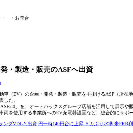
介
・ ・
お問合
員紹介・
開発・製造・販売のASFへ出資
a
自動車（EV）の企画・開発・製造・販売を手掛けるASF（所
表した。
「ASF2.0」を、オートバックスグループ店舗を活用して展示
車両を使用する事業所へのEV充電器設置など、総合的にサポ
ランダVDLと出資
円一時140円台に上昇 ５カぶり水準 米FR