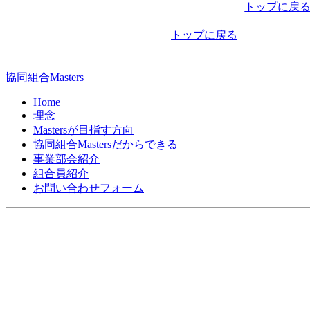
稿
トップに戻
ナ
トップに戻る
ビ
ゲ
協同組合Masters
ー
Home
シ
理念
Mastersが目指す方向
ョ
協同組合Mastersだからできる
ン
事業部会紹介
組合員紹介
お問い合わせフォーム