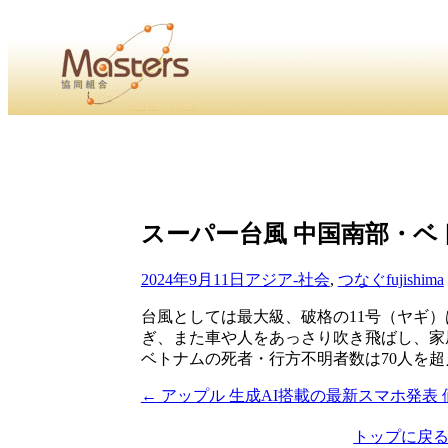
・
Home
・ ・
組合概要
・ ・
事業部会紹介
・ ・
組合員紹
せ
・
・Home・ ・理 念・ ・沿 革・ ・組織図・ ・会
スーパー台風 中国南部・ベ
協同組合Masters／
国土交通省・経済産業省・農林水産省・厚生労働省 認可
2024年9月11日
アジア-社会
,
つなぐ
fujishima
Masters組合員ログイン
台風としては最大級、破格の11号（ヤギ
ぎ、また車や人をあっさり吹き飛ばし、家
ベトナムの死者・行方不明者数は70人を
←
アップル 生成AI搭載の最新スマホ発表
投
稿
トップに戻