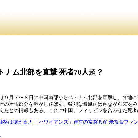
介
・ ・
お問合
員紹介・
トナム北部を直撃 死者70人超？
）は９月７〜８日に中国南部からベトナム北部を直撃し、各地
屋の屋根部分を剥がし飛ばす、猛烈な暴風雨はさながらSFを
超えたとの情報もある。これに中国、フィリピンを合わせた死者
 価格は据え置き
「ハワイアンズ」運営の常磐興産 米投資ファ
る