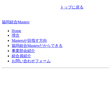
ナ
トップに戻る
ビ
ゲ
協同組合Masters
ー
Home
シ
理念
Mastersが目指す方向
ョ
協同組合Mastersだからできる
ン
事業部会紹介
組合員紹介
お問い合わせフォーム