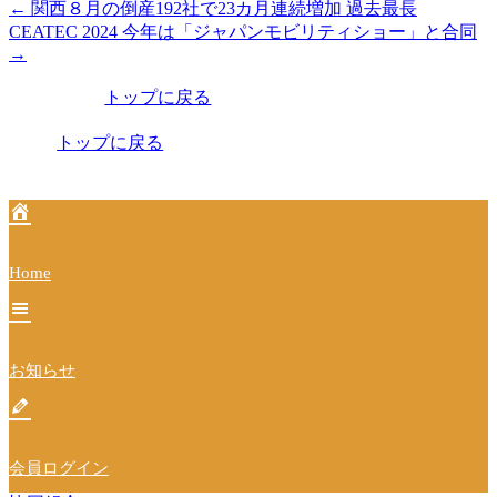
←
関西８月の倒産192社で23カ月連続増加 過去最長
投
CEATEC 2024 今年は「ジャパンモビリティショー」と合同
稿
→
ナ
トップに戻る
ビ
トップに戻る
ゲ
ー
シ
ョ
Home
ン
お知らせ
会員ログイン