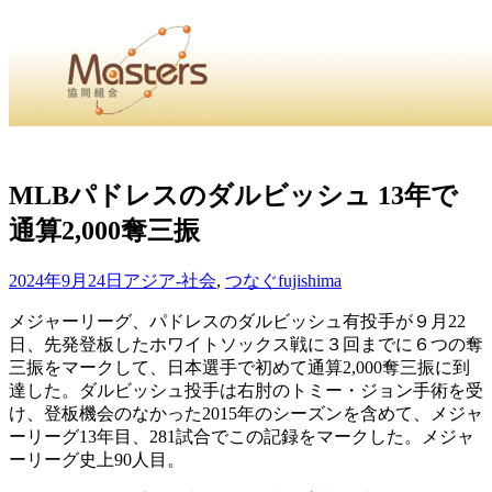
・
Home
・ ・
組合概要
・ ・
事業部会紹介
・ ・
組合員紹
せ
・
MLBパドレスのダルビッシュ 13年で
通算2,000奪三振
・Home・ ・理 念・ ・沿 革・ ・組織図・ ・会
協同組合Masters／
2024年9月24日
アジア-社会
,
つなぐ
fujishima
国土交通省・経済産業省・農林水産省・厚生労働省 認可
メジャーリーグ、パドレスのダルビッシュ有投手が９月22
日、先発登板したホワイトソックス戦に３回までに６つの奪
Masters組合員ログイン
三振をマークして、日本選手で初めて通算2,000奪三振に到
達した。ダルビッシュ投手は右肘のトミー・ジョン手術を受
け、登板機会のなかった2015年のシーズンを含めて、メジャ
ーリーグ13年目、281試合でこの記録をマークした。メジャ
ーリーグ史上90人目。