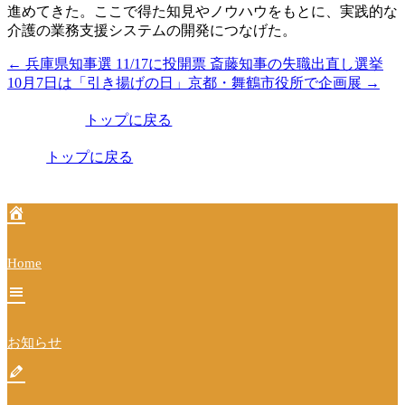
進めてきた。ここで得た知見やノウハウをもとに、実践的な
介護の業務支援システムの開発につなげた。
←
兵庫県知事選 11/17に投開票 斎藤知事の失職出直し選挙
投
10月7日は「引き揚げの日」京都・舞鶴市役所で企画展
→
稿
トップに戻る
ナ
ビ
トップに戻る
ゲ
ー
シ
Home
ョ
ン
お知らせ