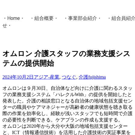
・
Home
・ ・
組合概要
・ ・
事業部会紹介
・ ・
組合員紹
せ
・
・Home・ ・理 念・ ・沿 革・ ・組織図・ ・会
協同組合Masters／
オムロン 介護スタッフの業務支援シス
国土交通省・経済産業省・農林水産省・厚生労働省 認可
テムの提供開始
Masters組合員ログイン
2024年10月2日
アジア-産業
,
つなぐ
,
介護
fujishima
オムロンは９月30日、自治体など向けに介護に関わるスタッ
フの業務支援システム「ハレクルWith」の提供を開始したと
発表した。介護の相談窓口となる自治体の地域包括支援セン
ターの職員やケアマネジャーが高齢者の健康状態を聴き取る
際の作業を効率化し、経験が浅いスタッフでも短時間で介護
の必要性を判断できる。ケアプランの作成も支援する。
オムロンは2020年から大分や大阪の地域包括支援センター
と、ICT（情報通信技術）を活用した介護技術の実証事業を