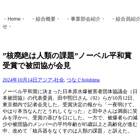
・
Home
・ ・
組合概要
・ ・
事業部会紹介
・ ・
組合員紹
せ
・
・Home・ ・理 念・ ・沿 革・ ・組織図・ ・会
協同組合Masters／
”核廃絶は人類の課題”ノーベル平和賞
国土交通省・経済産業省・農林水産省・厚生労働省 認可
受賞で被団協が会見
Masters組合員ログイン
2024年10月14日
アジア-社会
,
つなぐ
fujishima
ノーベル平和賞に決まった日本原水爆被害者団体協議会（日
本被団協）の代表委員、田中煕巳さん（92）らが10月12日、
東京都内で記者会見した。受賞決定の報から「一夜明けて、
やはり本当なんだとうれしくなった」と田中さんは満面に笑
みを浮かべ、受賞の喜びを口にした。一方で、被爆者らの減
少や被団協のメンバーの平均年齢が85歳以上と高齢化が進む
中、改めて「核兵器をなくすのは人類の課題」と訴えた。