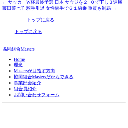
←
サッカーW杯最終予選 日本 サウジを２−０で下し３連勝
投
藤田菜七子 騎手引退 女性騎手でＧ１騎乗 重賞も制覇
→
稿
トップに戻る
ナ
ビ
トップに戻る
ゲ
ー
協同組合Masters
シ
Home
理念
ョ
Mastersが目指す方向
ン
協同組合Mastersだからできる
事業部会紹介
組合員紹介
お問い合わせフォーム