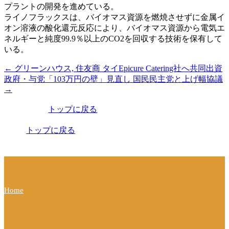
プラントの開発を進めている。
ライノフラックスは、バイオマス資源を燃焼させずに金属イ
オン溶液の酸化還元反応により、バイオマス資源から電気エ
ネルギーと純度99.9％以上のCO2を回収する技術を保有して
いる。
←
グリーンハウス, 住友商 タイEpicure Catering社へ共同出資
投
政府・与党「103万円の壁」見直し 国民民主党と上げ幅協議
稿
→
ナ
トップに戻る
ビ
トップに戻る
ゲ
ー
シ
ョ
Home
ン