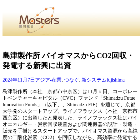
・
Home
・ ・
組合概要
・ ・
事業部会紹介
・ ・
組合員紹
せ
・
島津製作所 バイオマスからCO2回収・
発電する新興に出資
・Home・ ・理 念・ ・沿 革・ ・組織図・ ・会
協同組合Masters／
2024年11月7日
アジア-産業
,
つなぐ
,
新システム
fujishima
国土交通省・経済産業省・農林水産省・厚生労働省 認可
島津製作所（本社：京都市中京区）は11月５日、コーポレー
トベンチャーキャピタル（CVC）ファンド「Shimadzu Futue
Masters組合員ログイン
Innovation Funds」（以下、、Shimadzu FIF）を通じて、京都
大学発のスタートアップ、ライノフラックス（本社：京都市
西京区）に出資したと発表した。ライノフラックス社はバイ
オエネルギー・炭素回収装置および関連機器の設計・製造・
販売を手掛けるスタートアップで、バイオマス資源から高純
度の二酸化炭素（CO2）を回収しながら、高効率に発電する