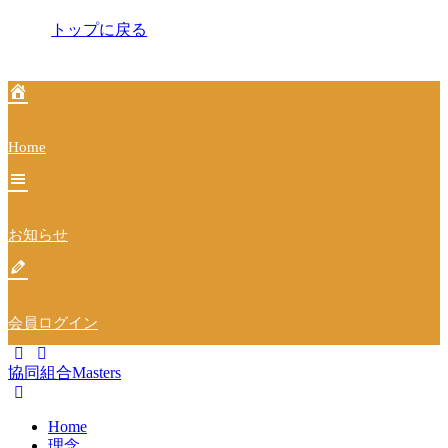
ゲ
トップに戻る
ー
シ
ョ
ン
Home
お知らせ
会員ログイン
協同組合Masters
Home
理念