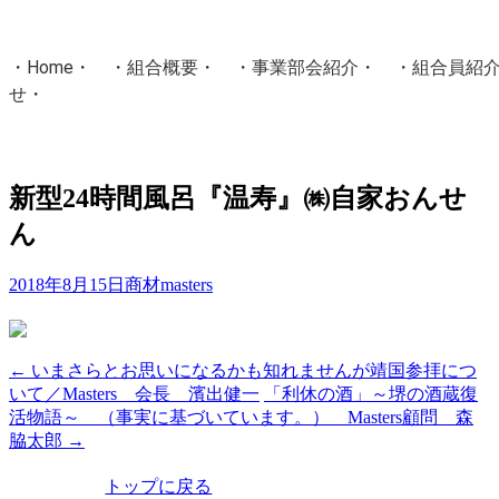
・
Home
・ ・
組合概要
・ ・
事業部会紹介
・ ・
組合員紹
せ
・
・Home・ ・理 念・ ・沿 革・ ・組織図・ ・会
協同組合Masters／
新型24時間風呂『温寿』㈱自家おんせ
国土交通省・経済産業省・農林水産省・厚生労働省 認可
ん
Masters組合員ログイン
2018年8月15日
商材
masters
←
いまさらとお思いになるかも知れませんが靖国参拝につ
投
いて／Masters 会長 濱出健一
「利休の酒」～堺の酒蔵復
稿
活物語～ （事実に基づいています。） Masters顧問 森
脇太郎
→
ナ
ビ
トップに戻る