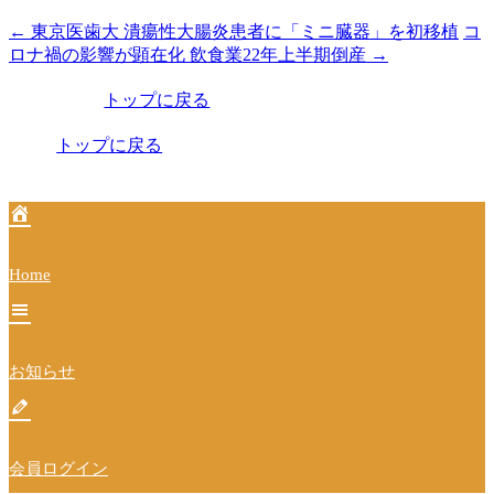
←
東京医歯大 潰瘍性大腸炎患者に「ミニ臓器」を初移植
コ
投
ロナ禍の影響が顕在化 飲食業22年上半期倒産
→
稿
トップに戻る
ナ
ビ
トップに戻る
ゲ
ー
シ
Home
ョ
ン
お知らせ
会員ログイン