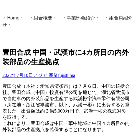
・
Home
・ ・
組合概要
・ ・
事業部会紹介
・ ・
組合員紹
せ
・
・Home・ ・理 念・ ・沿 革・ ・組織図・ ・会
協同組合Masters／
豊田合成 中国・武漢市に4カ所目の内外
国土交通省・経済産業省・農林水産省・厚生労働省 認可
装部品の生産拠点
Masters組合員ログイン
2022年7月10日
アジア-産業
fujishima
豊田合成（本社：愛知県清須市）は７月６日、中国の統括会
社、豊田合成（中国）投資有限公司を通じて、湖北省武漢市
で自動車の内外装部品を生産する武漢彬宇汽車零件有限公司
（所在地：浙江省寧波市、以下、武漢一彬）に出資すると発
表した。出資額は約３億5,000万円で、武漢一彬の株式34％
を取得する。
これにより、豊田合成は中国・華中地域に中国４カ所目の内
外装部品の生産拠点を確保することになります。