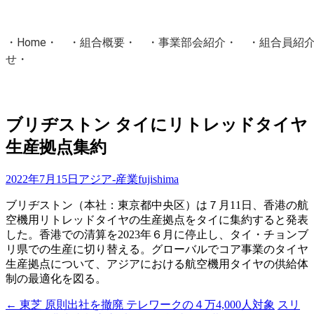
・
Home
・ ・
組合概要
・ ・
事業部会紹介
・ ・
組合員紹
せ
・
・Home・ ・理 念・ ・沿 革・ ・組織図・ ・会
協同組合Masters／
ブリヂストン タイにリトレッドタイヤ
国土交通省・経済産業省・農林水産省・厚生労働省 認可
生産拠点集約
Masters組合員ログイン
2022年7月15日
アジア-産業
fujishima
ブリヂストン（本社：東京都中央区）は７月11日、香港の航
空機用リトレッドタイヤの生産拠点をタイに集約すると発表
した。香港での清算を2023年６月に停止し、タイ・チョンブ
リ県での生産に切り替える。グローバルでコア事業のタイヤ
生産拠点について、アジアにおける航空機用タイヤの供給体
制の最適化を図る。
←
東芝 原則出社を撤廃 テレワークの４万4,000人対象
スリ
投