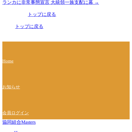
ランカに非常事態宣言 大統領一族支配に幕
→
稿
トップに戻る
ナ
ビ
トップに戻る
ゲ
ー
シ
Home
ョ
ン
お知らせ
会員ログイン
協同組合Masters