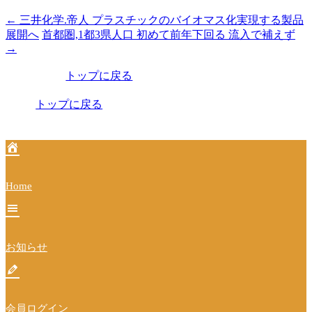
←
三井化学.帝人 プラスチックのバイオマス化実現する製品
投
展開へ
首都圏,1都3県人口 初めて前年下回る 流入で補えず
稿
→
ナ
トップに戻る
ビ
トップに戻る
ゲ
ー
シ
ョ
Home
ン
お知らせ
会員ログイン