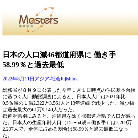
・
Home
・ ・
組合概要
・ ・
事業部会紹介
・ ・
組合員紹
せ
・
日本の人口減46都道府県に 働き手
58.99％と過去最低
・Home・ ・理 念・ ・沿 革・ ・組織図・ ・会
協同組合Masters／
2022年8月11日
アジア-社会
fujishima
国土交通省・経済産業省・農林水産省・厚生労働省 認可
総務省が８月９日公表した今年１月１日時点の住民基本台帳
に基づく人口動態調査によると、日本人人口は2021年比
Masters組合員ログイン
0.5％減の１億2,322万3,561人と13年連続で減少した。減少幅
は過去最大の61万9,140人だった。
都道府県別にみると、沖縄県を除く46都道府県で人口が減っ
た。日本人の生産年齢人口（15〜64歳＝働き手）は7,269万
2,237人で、全体に占める割合は58.99％と過去最低になっ
た。