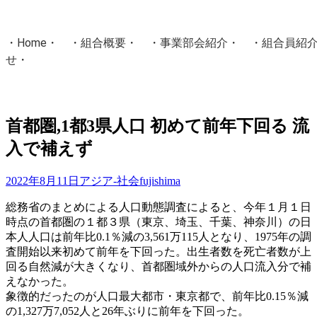
・
Home
・ ・
組合概要
・ ・
事業部会紹介
・ ・
組合員紹
せ
・
・Home・ ・理 念・ ・沿 革・ ・組織図・ ・会
協同組合Masters／
首都圏,1都3県人口 初めて前年下回る 流
国土交通省・経済産業省・農林水産省・厚生労働省 認可
入で補えず
Masters組合員ログイン
2022年8月11日
アジア-社会
fujishima
総務省のまとめによる人口動態調査によると、今年１月１日
時点の首都圏の１都３県（東京、埼玉、千葉、神奈川）の日
本人人口は前年比0.1％減の3,561万115人となり、1975年の調
査開始以来初めて前年を下回った。出生者数を死亡者数が上
回る自然減が大きくなり、首都圏域外からの人口流入分で補
えなかった。
象徴的だったのが人口最大都市・東京都で、前年比0.15％減
の1,327万7,052人と26年ぶりに前年を下回った。