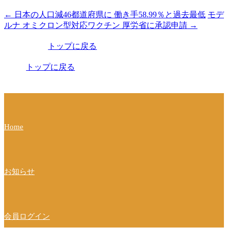
←
日本の人口減46都道府県に 働き手58.99％と過去最低
モデ
投
ルナ オミクロン型対応ワクチン 厚労省に承認申請
→
稿
トップに戻る
ナ
ビ
トップに戻る
ゲ
ー
シ
Home
ョ
ン
お知らせ
会員ログイン