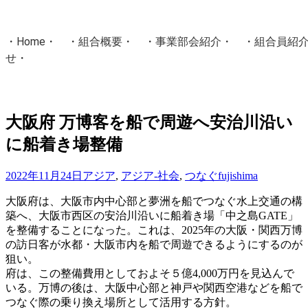
・
Home
・ ・
組合概要
・ ・
事業部会紹介
・ ・
組合員紹
せ
・
・Home・ ・理 念・ ・沿 革・ ・組織図・ ・会
協同組合Masters／
大阪府 万博客を船で周遊へ安治川沿い
国土交通省・経済産業省・農林水産省・厚生労働省 認可
に船着き場整備
Masters組合員ログイン
2022年11月24日
アジア
,
アジア-社会
,
つなぐ
fujishima
大阪府は、大阪市内中心部と夢洲を船でつなぐ水上交通の構
築へ、大阪市西区の安治川沿いに船着き場「中之島GATE」
を整備することになった。これは、2025年の大阪・関西万博
の訪日客が水都・大阪市内を船で周遊できるようにするのが
狙い。
府は、この整備費用としておよそ５億4,000万円を見込んで
いる。万博の後は、大阪中心部と神戸や関西空港などを船で
つなぐ際の乗り換え場所として活用する方針。