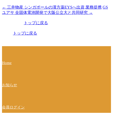
←
三井物産 シンガポールの漢方薬EYSへ出資,業務提携
GS
投
ユアサ 全固体電池開発で大阪公立大と共同研究
→
稿
トップに戻る
ナ
ビ
トップに戻る
ゲ
ー
シ
Home
ョ
ン
お知らせ
会員ログイン