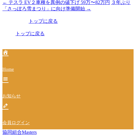
←
テスラ EV２車種を異例の値下げ 59万〜82万円
３年ぶり
投
「さっぽろ雪まつり」に向け準備開始
→
稿
トップに戻る
ナ
ビ
トップに戻る
ゲ
ー
シ
Home
ョ
ン
お知らせ
会員ログイン
協同組合Masters