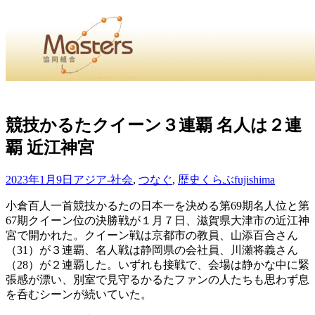
・
Home
・ ・
組合概要
・ ・
事業部会紹介
・ ・
組合員紹
せ
・
競技かるたクイーン３連覇 名人は２連
覇 近江神宮
・Home・ ・理 念・ ・沿 革・ ・組織図・ ・会
協同組合Masters／
2023年1月9日
アジア-社会
,
つなぐ
,
歴史くらぶ
fujishima
国土交通省・経済産業省・農林水産省・厚生労働省 認可
小倉百人一首競技かるたの日本一を決める第69期名人位と第
67期クイーン位の決勝戦が１月７日、滋賀県大津市の近江神
Masters組合員ログイン
宮で開かれた。クイーン戦は京都市の教員、山添百合さん
（31）が３連覇、名人戦は静岡県の会社員、川瀬将義さん
（28）が２連覇した。いずれも接戦で、会場は静かな中に緊
張感が漂い、別室で見守るかるたファンの人たちも思わず息
を呑むシーンが続いていた。