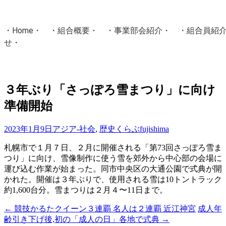
・
Home
・ ・
組合概要
・ ・
事業部会紹介
・ ・
組合員紹
せ
・
・Home・ ・理 念・ ・沿 革・ ・組織図・ ・会
協同組合Masters／
３年ぶり「さっぽろ雪まつり」に向け
国土交通省・経済産業省・農林水産省・厚生労働省 認可
準備開始
Masters組合員ログイン
2023年1月9日
アジア-社会
,
歴史くらぶ
fujishima
札幌市で１月７日、２月に開催される「第73回さっぽろ雪ま
つり」に向け、雪像制作に使う雪を郊外から中心部の会場に
運び込む作業が始まった。同市中央区の大通公園で式典が開
かれた。開催は３年ぶりで、使用される雪は10トントラック
約1,600台分。雪まつりは２月４〜11日まで。
←
競技かるたクイーン３連覇 名人は２連覇 近江神宮
成人年
投
齢引き下げ後,初の「成人の日」各地で式典
→