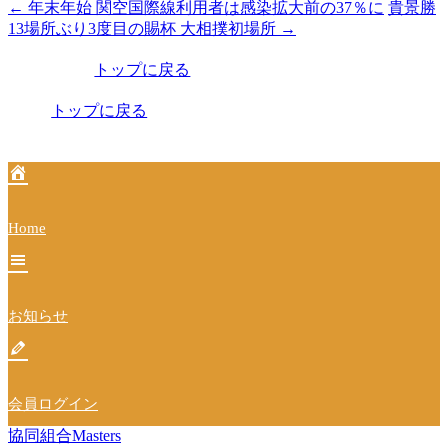
←
年末年始 関空国際線利用者は感染拡大前の37％に
貴景勝
投
13場所ぶり3度目の賜杯 大相撲初場所
→
稿
トップに戻る
ナ
ビ
トップに戻る
ゲ
ー
シ
Home
ョ
ン
お知らせ
会員ログイン
協同組合Masters