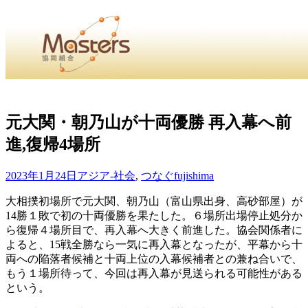
・
Home
・ ・
組合概要
・ ・
事業部会紹介
・ ・
組合員紹
せ
・
元大関・朝乃山が十両優勝 再入幕へ前
進,復帰4場所
・Home・ ・理 念・ ・沿 革・ ・組織図・ ・会
協同組合Masters／
2023年1月24日
アジア-社会
,
つなぐ
fujishima
国土交通省・経済産業省・農林水産省・厚生労働省 認可
大相撲初場所で元大関、朝乃山（富山県出身、高砂部屋）が
14勝１敗で初の十両優勝を果たした。６場所出場停止処分か
Masters組合員ログイン
ら復帰４場所目で、再入幕へ大きく前進した。協会関係者に
よると、15戦全勝なら一気に再入幕となったが、平幕から十
両への陥落者候補と十両上位の入幕候補者との兼ね合いで、
もう１場所待って、今回は再入幕が見送られる可能性がある
という。