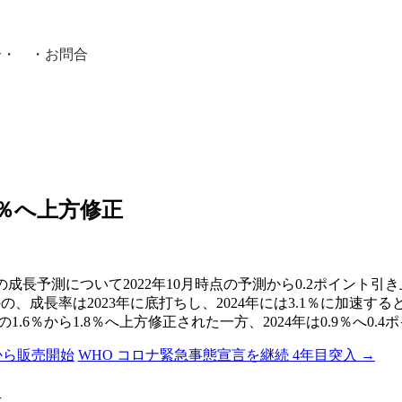
介
・ ・
お問合
員紹介・
.9％へ上方修正
年の成長予測について2022年10月時点の予測から0.2ポイント
のの、成長率は2023年に底打ちし、2024年には3.1％に加速す
点の1.6％から1.8％へ上方修正された一方、2024年は0.9％へ0
から販売開始
WHO コロナ緊急事態宣言を継続 4年目突入
→
る