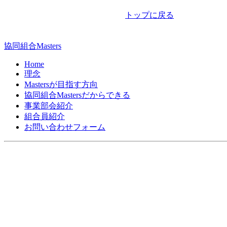
ナ
トップに戻る
ビ
ゲ
協同組合Masters
ー
Home
シ
理念
Mastersが目指す方向
ョ
協同組合Mastersだからできる
ン
事業部会紹介
組合員紹介
お問い合わせフォーム