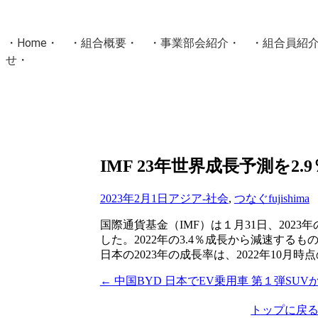
・
Home
・ ・
組合概要
・ ・
事業部会紹介
・ ・
組合員紹
せ
・
・Home・ ・理 念・ ・沿 革・ ・組織図・ ・会
協同組合Masters／
国土交通省・経済産業省・農林水産省・厚生労働省 認可
Masters組合員ログイン
IMF 23年世界成長予測を2
2023年2月1日
アジア-社会
,
つなぐ
fujishima
国際通貨基金（IMF）は１月31日、2023
した。2022年の3.4％成長から減速するも
日本の2023年の成長率は、2022年10月時
←
中国BYD 日本でEV乗用車 第１弾SUV
投
稿
トップに戻