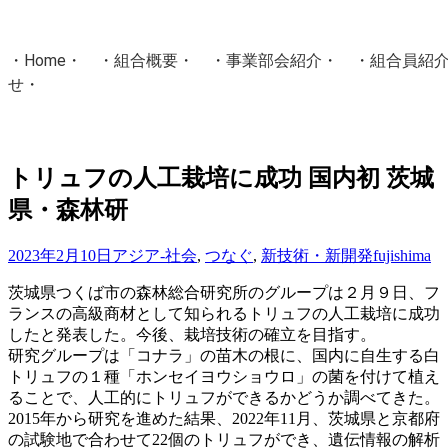
・
Home
・ ・
組合概要
・ ・
事業部会紹介
・ ・
組合員紹
せ
・
・Home・ ・理 念・ ・沿 革・ ・組織図・ ・会
協同組合Masters／
トリュフの人工栽培に成功 国内初 茨城
国土交通省・経済産業省・農林水産省・厚生労働省 認可
県・森林研
Masters組合員ログイン
2023年2月10日
アジア-社会
,
つなぐ
,
新技術・新開発
fujishima
茨城県つくば市の森林総合研究所のグループは２月９日、フ
ランスの高級商材として知られるトリュフの人工栽培に成功
したと発表した。今後、栽培技術の確立を目指す。
研究グループは「コナラ」の苗木の根に、国内に自生する白
トリュフの１種「ホンセイヨウショウロ」の菌を付けて植え
ることで、人工的にトリュフができるかどうか調べてきた。
2015年から研究を進めた結果、2022年11月、茨城県と京都府
の試験地で合わせて22個のトリュフができ、遺伝情報の解析