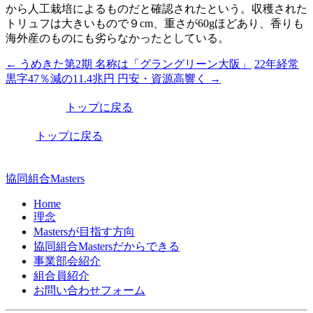
から人工栽培によるものだと確認されたという。収穫された
トリュフは大きいもので９cm、重さが60gほどあり、香りも
海外産のものにも劣らなかったとしている。
←
うめきた第2期 名称は「グラングリーン大阪」
22年経常
投
黒字47％減の11.4兆円 円安・資源高響く
→
稿
トップに戻る
ナ
ビ
トップに戻る
ゲ
ー
協同組合Masters
シ
Home
理念
ョ
Mastersが目指す方向
ン
協同組合Mastersだからできる
事業部会紹介
組合員紹介
お問い合わせフォーム