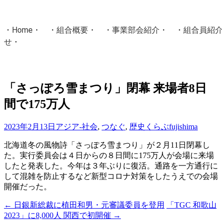
・
Home
・ ・
組合概要
・ ・
事業部会紹介
・ ・
組合員紹
せ
・
・Home・ ・理 念・ ・沿 革・ ・組織図・ ・会
協同組合Masters／
「さっぽろ雪まつり」閉幕 来場者8日
国土交通省・経済産業省・農林水産省・厚生労働省 認可
間で175万人
Masters組合員ログイン
2023年2月13日
アジア-社会
,
つなぐ
,
歴史くらぶ
fujishima
北海道冬の風物詩「さっぽろ雪まつり」が２月11日閉幕し
た。実行委員会は４日からの８日間に175万人が会場に来場
したと発表した。今年は３年ぶりに復活。通路を一方通行に
して混雑を防止するなど新型コロナ対策をしたうえでの会場
開催だった。
←
日銀新総裁に植田和男・元審議委員を登用
「TGC 和歌山
投
2023」に8,000人 関西で初開催
→