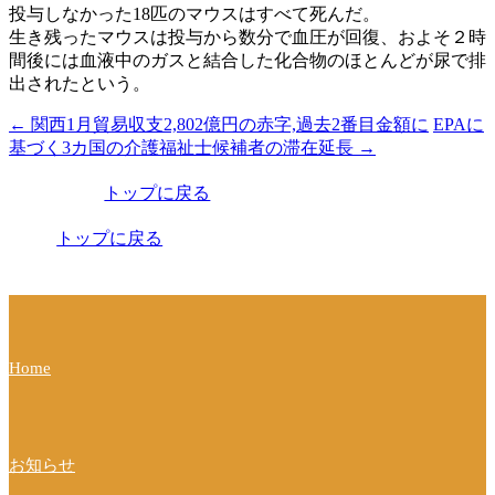
投与しなかった18匹のマウスはすべて死んだ。
生き残ったマウスは投与から数分で血圧が回復、およそ２時
間後には血液中のガスと結合した化合物のほとんどが尿で排
出されたという。
←
関西1月貿易収支2,802億円の赤字,過去2番目金額に
EPAに
投
基づく3カ国の介護福祉士候補者の滞在延長
→
稿
トップに戻る
ナ
ビ
トップに戻る
ゲ
ー
シ
Home
ョ
ン
お知らせ