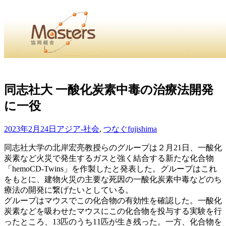
・
Home
・ ・
組合概要
・ ・
事業部会紹介
・ ・
組合員紹
せ
・
同志社大 一酸化炭素中毒の治療法開発
に一役
・Home・ ・理 念・ ・沿 革・ ・組織図・ ・会
協同組合Masters／
2023年2月24日
アジア-社会
,
つなぐ
fujishima
国土交通省・経済産業省・農林水産省・厚生労働省 認可
同志社大学の北岸宏亮教授らのグループは２月21日、一酸化
炭素など火災で発生するガスと強く結合する新たな化合物
Masters組合員ログイン
「hemoCD-Twins」を作製したと発表した。グループはこれ
をもとに、建物火災の主要な死因の一酸化炭素中毒などのち
療法の開発に繋げたいとしている。
グループはマウスでこの化合物の有効性を確認した。一酸化
炭素などを吸わせたマウスにこの化合物を投与する実験を行
ったところ、13匹のうち11匹が生き残った。一方、化合物を